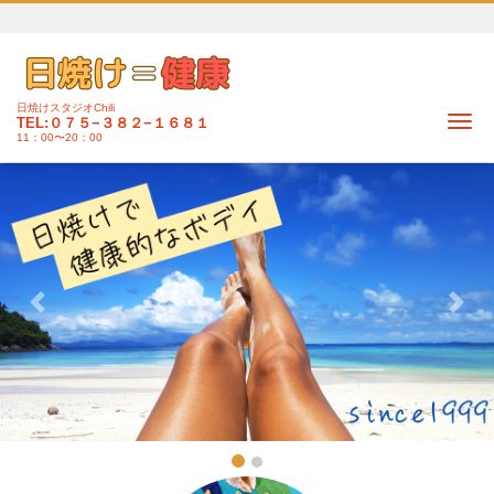
日焼けスタジオChili
Me
TEL:０７５−３８２−１６８１
11：00〜20：00
Previous
Next